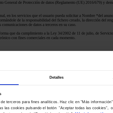
neral de Protección de datos (Reglamento (UE) 2016/679) y demás n
nal, en los servicios que el usuario pueda solicitar a Nombre *del anunci
ormándole de la responsabilidad del fichero creado, la dirección del res
las comunicaciones de datos a terceros en su caso.
que da cumplimiento a la Ley 34/2002 de 11 de julio, de Servicios d
ectrónico con fines comerciales en cada momento.
ayores de edad. ANDRÉS ROTULACIÓN S.L. no pretende obtener dat
sonal de un menor, procederá de inmediato a cancelar dichos datos.
s establecidos por la página web.
Detalles
lquier responsabilidad que pudiera derivarse al incumplir los términos 
 divulgar, promover o distribuir datos o contenidos que sean portadores 
s
e cualquier programa o equipo informático o de telecomunicaciones.
 de terceros para fines analíticos. Haz clic en "Más información
s las cookies pulsando el botón "Aceptar todas las cookies", o