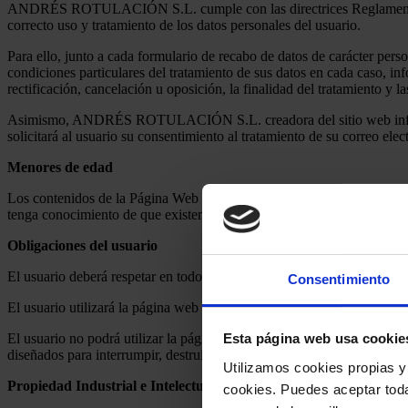
ANDRÉS ROTULACIÓN S.L. cumple con las directrices Reglamento Ge
correcto uso y tratamiento de los datos personales del usuario.
Para ello, junto a cada formulario de recabo de datos de carácter perso
condiciones particulares del tratamiento de sus datos en cada caso, inf
rectificación, cancelación u oposición, la finalidad del tratamiento y 
Asimismo, ANDRÉS ROTULACIÓN S.L. creadora del sitio web informa 
solicitará al usuario su consentimiento al tratamiento de su correo el
Menores de edad
Los contenidos de la Página Web están dirigidos a personas m
tenga conocimiento de que existen en su fichero datos de carácter per
Obligaciones del usuario
El usuario deberá respetar en todo momento los términos y condicione
Consentimiento
El usuario utilizará la página web de forma diligente y asumiendo cua
El usuario no podrá utilizar la página web para transmitir, almacenar,
Esta página web usa cookie
diseñados para interrumpir, destruir o perjudicar el funcionamiento d
Utilizamos cookies propias y
Propiedad Industrial e Intelectual
cookies. Puedes aceptar toda