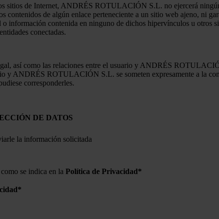
tros sitios de Internet, ANDRÉS ROTULACIÓN S.L. no ejercerá ningún t
idos de algún enlace perteneciente a un sitio web ajeno, ni garantiza
l o información contenida en ninguno de dichos hipervínculos u otros sit
 entidades conectadas.
egal, así como las relaciones entre el usuario y ANDRÉS ROTULACIÓN S
usuario y ANDRÉS ROTULACIÓN S.L. se someten expresamente a la compet
udiese corresponderles.
ECCIÓN DE DATOS
iarle la información solicitada
, como se indica en la
Política de Privacidad*
acidad
*