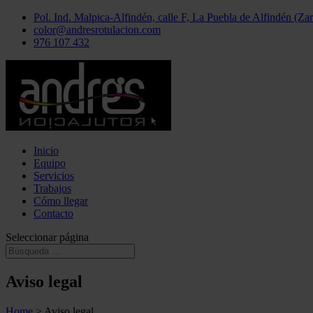
Pol. Ind. Malpica-Alfindén, calle F, La Puebla de Alfindén (Za
color@andresrotulacion.com
976 107 432
Inicio
Equipo
Servicios
Trabajos
Cómo llegar
Contacto
Seleccionar página
Aviso legal
Home
> Aviso legal