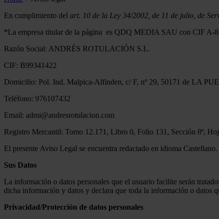
En cumplimiento del
art. 10 de la Ley 34/2002, de 11 de julio, de S
*La empresa titular de la página es QDQ MEDIA SAU con CIF A-817450
Razón Social: ANDRÉS ROTULACIÓN S.L.
CIF: B99341422
Domicilio: Pol. Ind. Malpica-Alfinden, c/ F, nº 29, 50171 d
Teléfono: 976107432
Email: admi@andresrotulacion.com
Registro Mercantil: Tomo 12.171, Libro 0, Folio 131, Sección 8ª, H
El presente Aviso Legal se encuentra redactado en idioma Castellano.
Sus Datos
La información o datos personales que el usuario facilite serán tratado
dicha información y datos y declara que toda la información o datos qu
Privacidad/Protección de datos personales